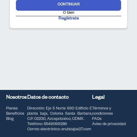
CONTINUAR
O bien
Regístrate
Nosotros
Datos de contacto
Legal
Planes
Dirección: Eje 5 Norte 990 Edificio E
Términos y
Beneficios
planta baja, Colonia Santa Barbara,
condiciones
Blog
C.P. 02230, Azcapotzalco, CDMX.
FAQs
Teléfono: 5549099286
Aviso de privacidad
Correo electrónico: erubio@ai27.com